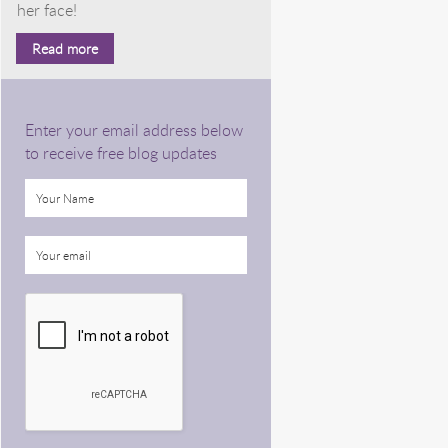
her face!
Read more
Enter your email address below
to receive free blog updates