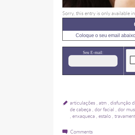
Sorry, this entry is only available i
Coloque o seu email abaixo
Seu E-mail:
articulações
,
atm
,
disfunção d
de cabeça
,
dor facial
,
dor mus
,
enxaqueca
,
estalo
,
travamen
Comments