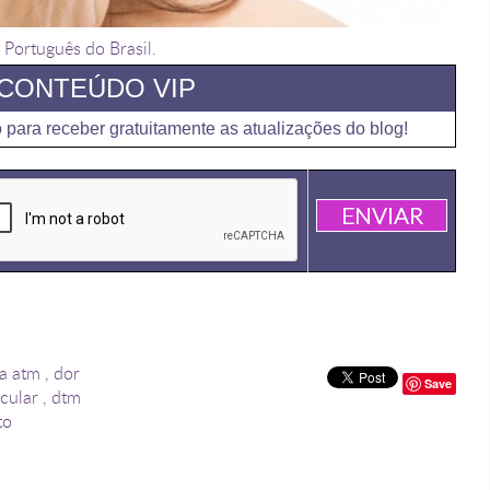
n
Português do Brasil
.
CONTEÚDO VIP
 para receber gratuitamente as atualizações do blog!
a atm
,
dor
Save
cular
,
dtm
to