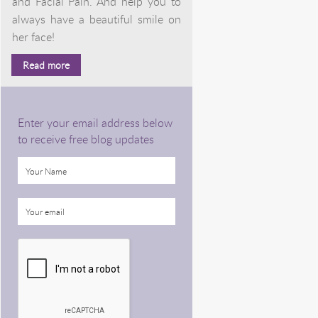
and Facial Pain. And help you to
always have a beautiful smile on
her face!
Read more
Enter your email address below
to receive free blog updates