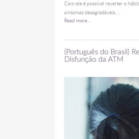
Com ele é possível reverter o hábi
sintomas desagradáveis....
Read more...
(Português do Brasil) R
Disfunção da ATM