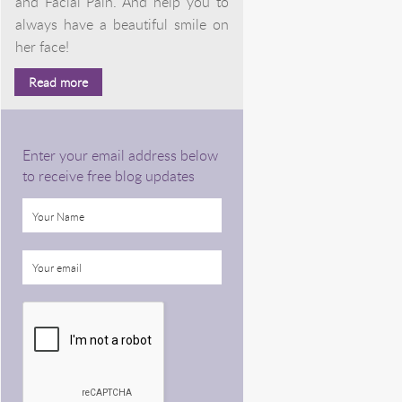
and Facial Pain. And help you to
always have a beautiful smile on
her face!
Read more
Enter your email address below
to receive free blog updates