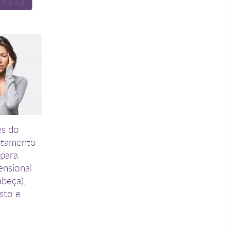
ês do
ratamento
 para
tensional
abeça),
sto e