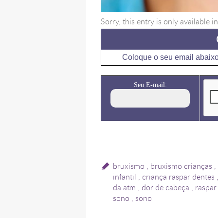
Sorry, this entry is only available i
Coloque o seu email abaixo
Seu E-mail:
bruxismo
,
bruxismo crianças
,
infantil
,
criança raspar dentes
da atm
,
dor de cabeça
,
raspar
sono
,
sono