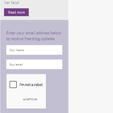
her face!
Read more
Enter your email address below
to receive free blog updates