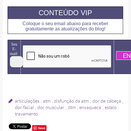
CONTEÚDO VIP
Coloque o seu email abaixo para receber
gratuitamente as atualizações do blog!
Seu
E-
mail:
articulações
,
atm
,
disfunção da atm
,
dor de cabeça
,
dor facial
,
dor muscular
,
dtm
,
enxaqueca
,
estalo
,
travamento
Save