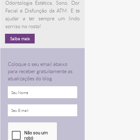
Odontologia Estética, Sono, Dor
Facial e Disfunção da ATM. E te
ajudar a ter sempre um lindo
sorriso no rosto!
Saiba mais
Coloque o seu email abaixo
para receber gratuitamente as
atualizações do blog