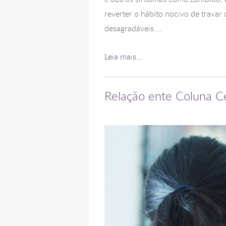
reverter o hábito nocivo de travar
desagradáveis....
Leia mais...
Relação ente Coluna C