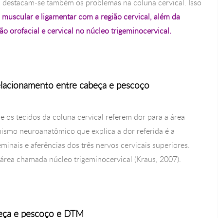
destacam-se também os problemas na coluna cervical. Isso
muscular e ligamentar com a região cervical, além da
ão orofacial e cervical no núcleo trigeminocervical.
elacionamento entre cabeça e pescoço
ue os tecidos da coluna cervical referem dor para a área
nismo neuroanatômico que explica a dor referida é a
minais e aferências dos três nervos cervicais superiores.
rea chamada núcleo trigeminocervical (Kraus, 2007).
beça e pescoço e DTM