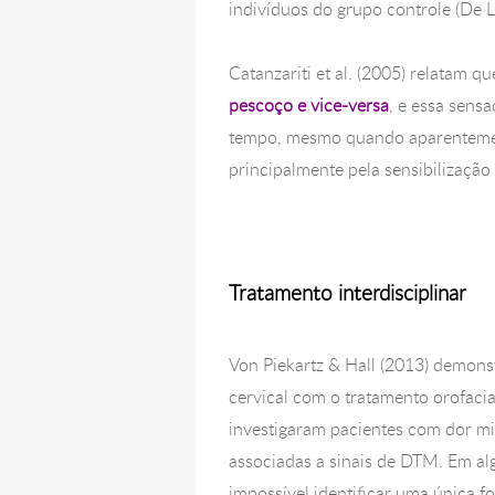
indivíduos do grupo controle (De La
Catanzariti et al. (2005) relatam q
pescoço e vice-versa
, e essa sens
tempo, mesmo quando aparentement
principalmente pela sensibilização 
Tratamento interdisciplinar
Von Piekartz & Hall (2013) demon
cervical com o tratamento orofacia
investigaram pacientes com dor mis
associadas a sinais de DTM. Em al
impossível identificar uma única f