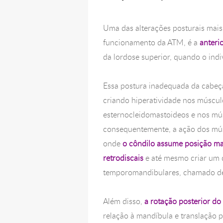
Uma das alterações posturais mai
funcionamento da ATM, é a
anteri
da lordose superior, quando o indi
Essa postura inadequada da cabeça 
criando hiperatividade nos múscu
esternocleidomastoideos e nos mús
consequentemente, a ação dos mús
onde
o côndilo assume posição ma
retrodiscais
e até mesmo criar um 
temporomandibulares, chamado de r
Além disso,
a rotação posterior do
relação à mandíbula e translação p