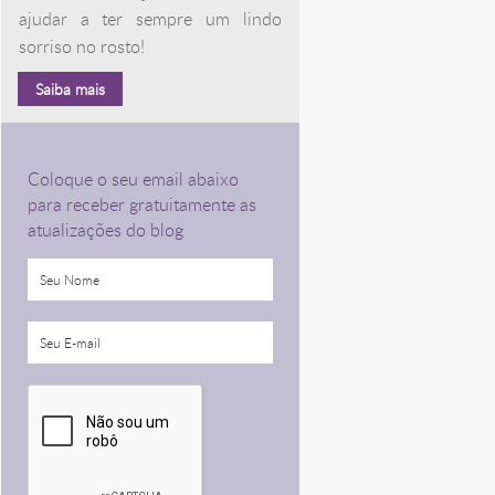
ajudar a ter sempre um lindo
sorriso no rosto!
Saiba mais
Coloque o seu email abaixo
para receber gratuitamente as
atualizações do blog