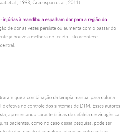
at et al., 1998; Greenspan et al., 2011).
ue
injúrias à mandíbula espalham dor para a região do
ação de dor às vezes persiste ou aumenta com o passar do
e já houve a melhora do tecido. Isto acontece
central.
straram que a combinação da terapia manual para coluna
l é efetiva no controle dos sintomas de DTM. Esses autores
ta, apresentando características de cefaleia cervicogênica
guns pacientes, como no caso dessa pesquisa, pode ser
onte de dor, devido à complexa interação entre coluna