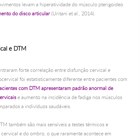
ovimentos levam a hiperatividade do músculo pterigoideo
ento do disco articular
(Uritani et al., 2014).
vical e DTM
traram forte correlação entre disfunção cervical e
cervical foi estatisticamente diferente entre pacientes com
acientes com DTM apresentaram padrão anormal de
ervicais
e aumento na incidência de fadiga nos músculos
omparados a indivíduos saudáveis.
TM também são mais sensíveis a testes térmicos e
 cervical e do ombro, o que raramente acontece em