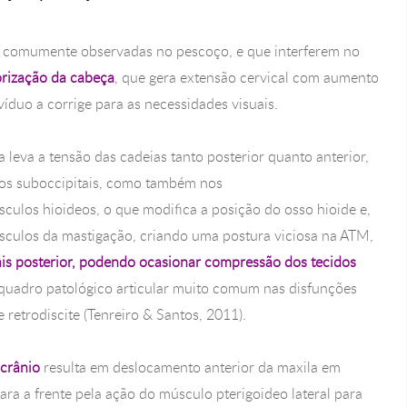
s comumente observadas no pescoço, e que interferem no
orização da cabeça
, que gera extensão cervical com aumento
víduo a corrige para as necessidades visuais.
leva a tensão das cadeias tanto posterior quanto anterior,
los suboccipitais, como também nos
culos hioideos, o que modifica a posição do osso hioide e,
culos da mastigação, criando uma postura viciosa na ATM,
is posterior, podendo ocasionar compressão dos tecidos
quadro patológico articular muito comum nas disfunções
etrodiscite (Tenreiro & Santos, 2011).
 crânio
resulta em deslocamento anterior da maxila em
ara a frente pela ação do músculo pterigoideo lateral para