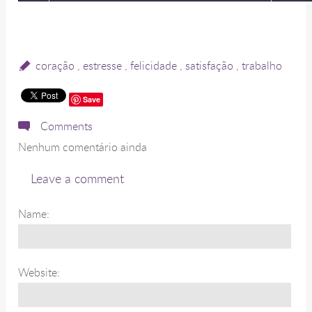
coração
,
estresse
,
felicidade
,
satisfação
,
trabalho
Save
Comments
Nenhum comentário ainda
Leave a comment
Name:
Website: