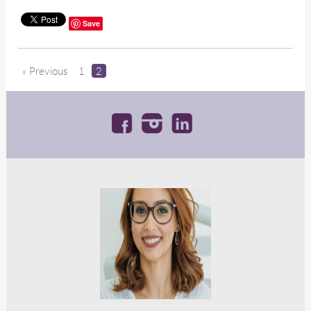
Save
« Previous
1
2