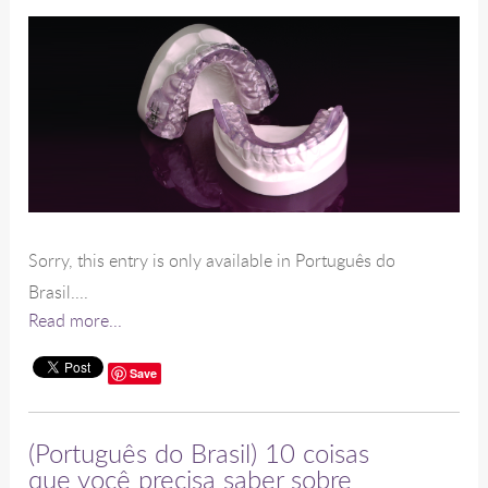
Sorry, this entry is only available in Português do
Brasil....
Read more...
Save
(Português do Brasil) 10 coisas
que você precisa saber sobre