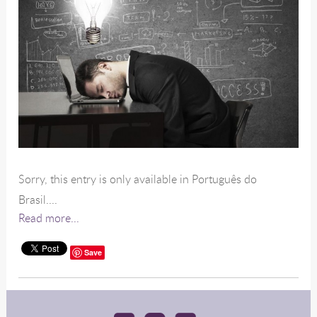
Sorry, this entry is only available in Português do
Brasil....
Read more...
Save